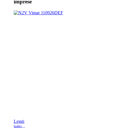
imprese
Leggi
tutto...