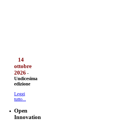
14
ottobre
2026
-
Undicesima
edizione
Leggi
tutto...
Open
Innovation