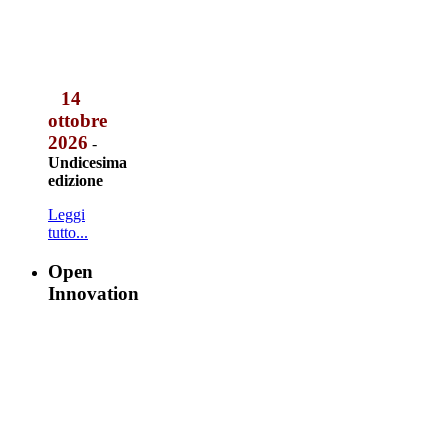
14
ottobre
2026
-
Undicesima
edizione
Leggi
tutto...
Open
Innovation