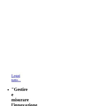
Leggi
tutto...
"Gestire
e
misurare
l'innovazione